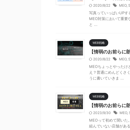
2020/8/22
MEO
,
写真っていっぱいUPする
MEO対策において重要
と ...
WEB戦略
【情弱のお前らに
2020/8/22
MEO
,
MEOちょっとやったけ
え？普通にめんどくさく
うに書いていきま ...
WEB戦略
【情弱のお前らに
2023/9/30
MEO
,
MEOって初めて聞いた。
組んでいない店舗があるの