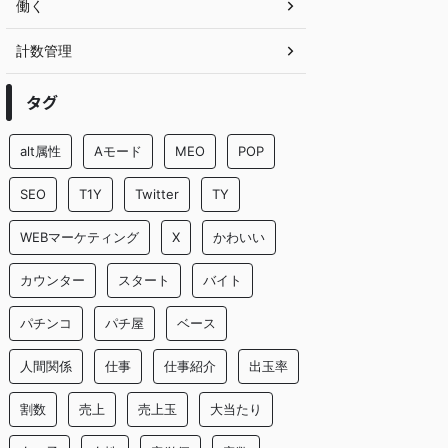
働く
計数管理
タグ
alt属性
Aモード
MEO
POP
SEO
T1Y
Twitter
TY
WEBマーケティング
X
かわいい
カウンター
スタート
バイト
パチンコ
パチ屋
ベース
人間関係
仕事
仕事紹介
出玉率
割数
売上
売上玉
大当たり