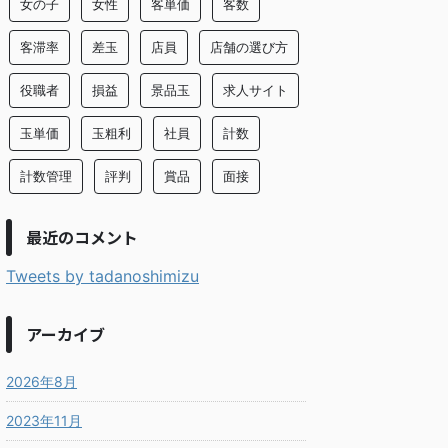
女の子
女性
客単価
客数
客滞率
差玉
店員
店舗の選び方
役職者
損益
景品玉
求人サイト
玉単価
玉粗利
社員
計数
計数管理
評判
賞品
面接
最近のコメント
Tweets by tadanoshimizu
アーカイブ
2026年8月
2023年11月