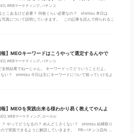
SEO
,
WEBマーケティング
,
パチンコ
とこあるけど必要？ 何枚くらい必要なの？ shimizu 本日は
な写真について説明していきます。 この記事を読んで得られるこ
朗報】MEOキーワードはこうやって選定するんやで
SEO
,
WEBマーケティング
,
パチンコ
ど全然結果でねーじゃん。 キーワードってどういうことだよ。
ない？ shimizu 今日は主にキーワードについて狙っていけるよ
朗報】MEOを実践出来る様わかり易く教えてやんよ
SEO
,
WEBマーケティング
,
ローカル
？ やってどうなるの？ めんどくさくない？ shimizu 結構取り
で実践できるように解説していきます。 PR:パチンコ店向 ...