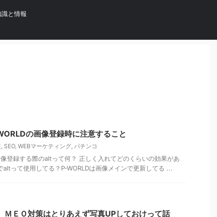
知識と情報
-WORLDの画像登録時に注意すること
性
,
SEO
,
WEBマーケティング
,
パチンコ
像登録する際のaltって何？ 正しく入れてどのくらいの効果があ
でaltって使用してる？P-WORLDは画像メインで更新してる ...
】ＭＥＯ対策はとりあえず写真UPしておけって話