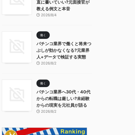
直に書いていい?元面接官が
教える例文と本音
2026/8/4
働く
パチンコ業界で働くと将来つ
ぶしが効かなくなる?元業界
人+データで検証する実態
2026/8/2
働く
パチンコ業界へ30代・40代
からの転職は厳しい?未経験
からの現実を元社員が語る
2026/8/2