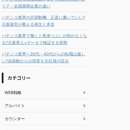
リア・全国展開企業の違い
パチンコ業界の志望動機、正直に書いていい?
元面接官が教える例文と本音
パチンコ業界で働くと将来つぶしが効かなくな
る?元業界人+データで検証する実態
パチンコ業界へ30代・40代からの転職は厳し
い?未経験からの現実を元社員が語る
カテゴリー
WEB戦略
アルバイト
カウンター