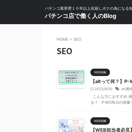
パチンコ業界歴１０年以上在籍しボクの為になる
パチンコ店で働く人のBlog
HOME
>
SEO
SEO
WEB戦略
【altって何？】P
2023/9/30
alt属
こんな方におすすめ 画
る？ P-WORLDの画像
WEB戦略
【WEB担当者必見