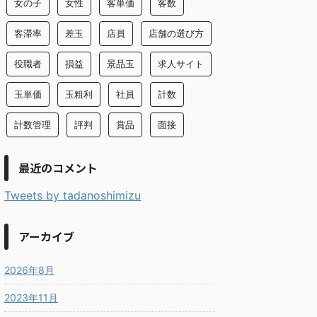
女の子
女性
客単価
客数
客滞率
差玉
店員
店舗の選び方
役職者
損益
景品玉
求人サイト
玉単価
玉粗利
社員
計数
計数管理
評判
賞品
面接
最近のコメント
Tweets by tadanoshimizu
アーカイブ
2026年8月
2023年11月