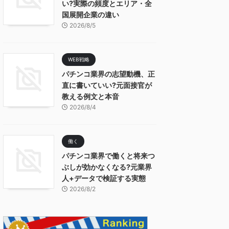
い?実際の頻度とエリア・全
国展開企業の違い
2026/8/5
WEB戦略
パチンコ業界の志望動機、正
直に書いていい?元面接官が
教える例文と本音
2026/8/4
働く
パチンコ業界で働くと将来つ
ぶしが効かなくなる?元業界
人+データで検証する実態
2026/8/2