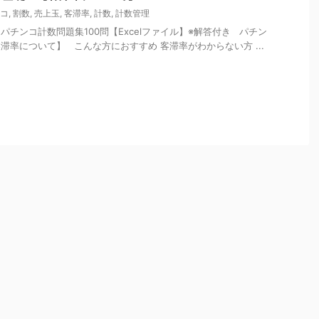
コ
,
割数
,
売上玉
,
客滞率
,
計数
,
計数管理
 パチンコ計数問題集100問【Excelファイル】※解答付き パチン
滞率について】 こんな方におすすめ 客滞率がわからない方 ...