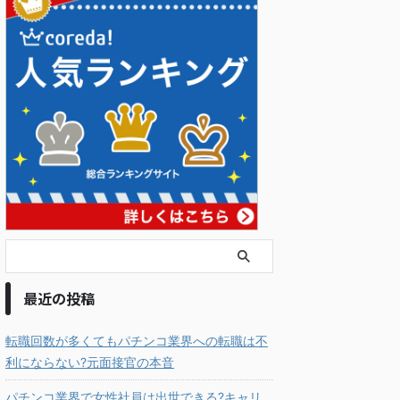
最近の投稿
転職回数が多くてもパチンコ業界への転職は不
利にならない?元面接官の本音
パチンコ業界で女性社員は出世できる?キャリ