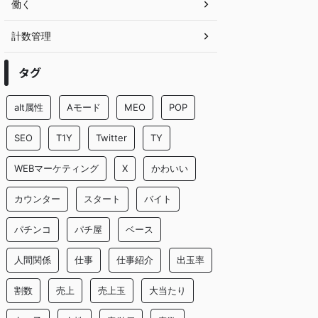
働く
計数管理
タグ
alt属性
Aモード
MEO
POP
SEO
T1Y
Twitter
TY
WEBマーケティング
X
かわいい
カウンター
スタート
バイト
パチンコ
パチ屋
ベース
人間関係
仕事
仕事紹介
出玉率
割数
売上
売上玉
大当たり