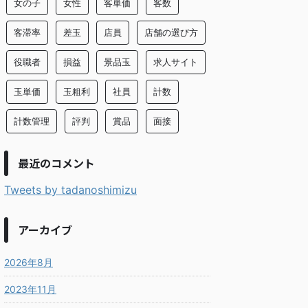
女の子
女性
客単価
客数
客滞率
差玉
店員
店舗の選び方
役職者
損益
景品玉
求人サイト
玉単価
玉粗利
社員
計数
計数管理
評判
賞品
面接
最近のコメント
Tweets by tadanoshimizu
アーカイブ
2026年8月
2023年11月