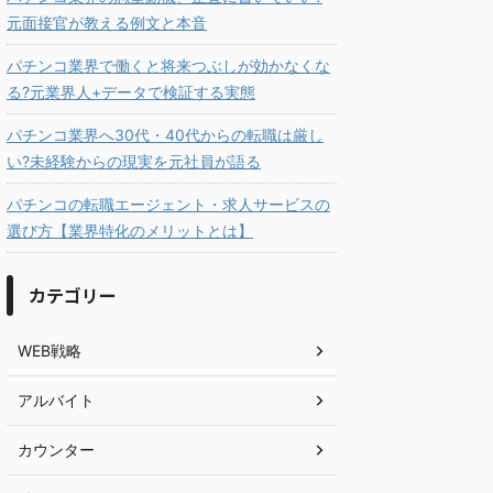
元面接官が教える例文と本音
パチンコ業界で働くと将来つぶしが効かなくな
る?元業界人+データで検証する実態
パチンコ業界へ30代・40代からの転職は厳し
い?未経験からの現実を元社員が語る
パチンコの転職エージェント・求人サービスの
選び方【業界特化のメリットとは】
カテゴリー
WEB戦略
アルバイト
カウンター