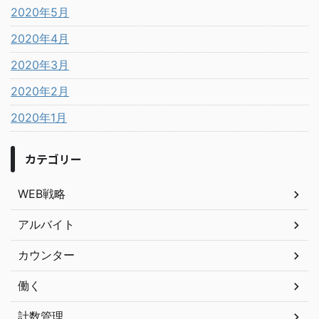
2020年5月
2020年4月
2020年3月
2020年2月
2020年1月
カテゴリー
WEB戦略
アルバイト
カウンター
働く
計数管理