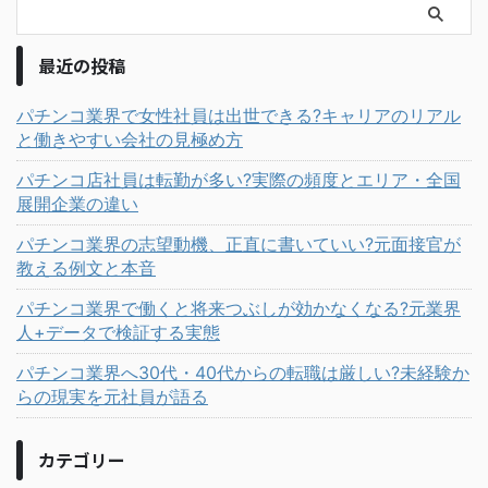
最近の投稿
パチンコ業界で女性社員は出世できる?キャリアのリアル
と働きやすい会社の見極め方
パチンコ店社員は転勤が多い?実際の頻度とエリア・全国
展開企業の違い
パチンコ業界の志望動機、正直に書いていい?元面接官が
教える例文と本音
パチンコ業界で働くと将来つぶしが効かなくなる?元業界
人+データで検証する実態
パチンコ業界へ30代・40代からの転職は厳しい?未経験か
らの現実を元社員が語る
カテゴリー