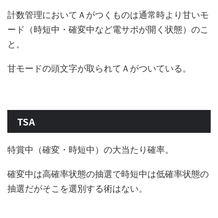
計数管理においてＡがつくものは通常時より甘いモ
ード（時短中・確変中など電サポが開く状態）のこ
と。
甘モードの頭文字が取られてＡがついている。
TSA
特賞中（確変・時短中）の大当たり確率。
確変中は高確率状態の抽選で時短中は低確率状態の
抽選だがそこを選別する術はない。