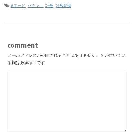
-
Aモード
,
パチンコ
,
計数
,
計数管理
comment
メールアドレスが公開されることはありません。
※
が付いてい
る欄は必須項目です