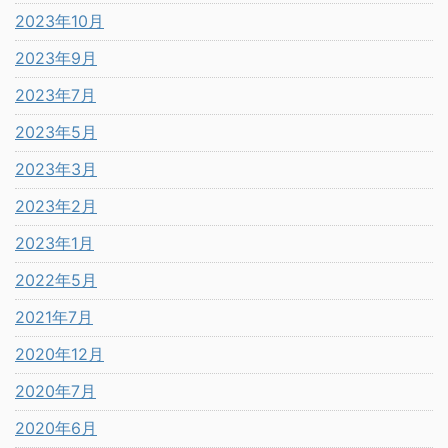
2023年10月
2023年9月
2023年7月
2023年5月
2023年3月
2023年2月
2023年1月
2022年5月
2021年7月
2020年12月
2020年7月
2020年6月