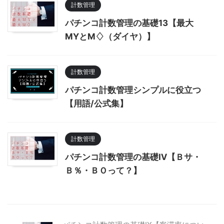
計数管理
パチンコ計数管理の基礎13【最大
MYとM♢（ダイヤ）】
計数管理
パチンコ計数管理シンプルに役立つ
【用語/公式集】
計数管理
パチンコ計数管理の基礎Ⅳ【Ｂサ・
Ｂ％・ＢＯって？】