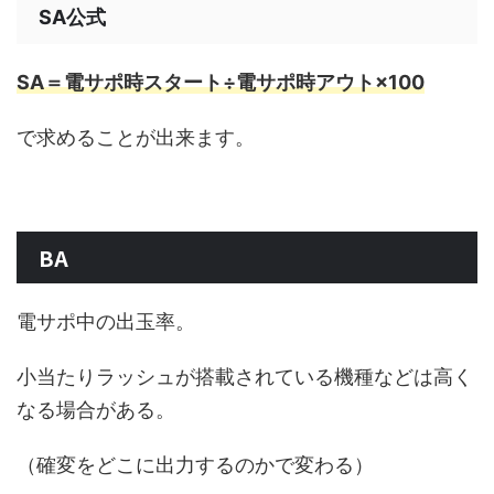
SA公式
SA＝電サポ時スタート÷電サポ時アウト×100
で求めることが出来ます。
BA
電サポ中の出玉率。
小当たりラッシュが搭載されている機種などは高く
なる場合がある。
（確変をどこに出力するのかで変わる）