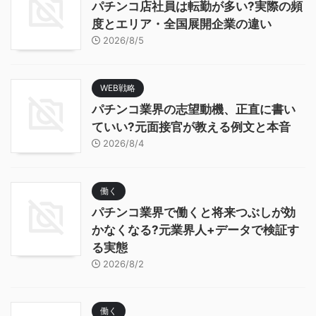
パチンコ店社員は転勤が多い?実際の頻
度とエリア・全国展開企業の違い
2026/8/5
WEB戦略
パチンコ業界の志望動機、正直に書い
ていい?元面接官が教える例文と本音
2026/8/4
働く
パチンコ業界で働くと将来つぶしが効
かなくなる?元業界人+データで検証す
る実態
2026/8/2
働く