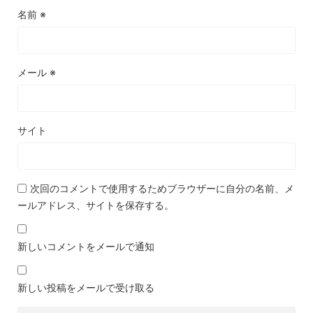
名前
※
メール
※
サイト
次回のコメントで使用するためブラウザーに自分の名前、メ
ールアドレス、サイトを保存する。
新しいコメントをメールで通知
新しい投稿をメールで受け取る