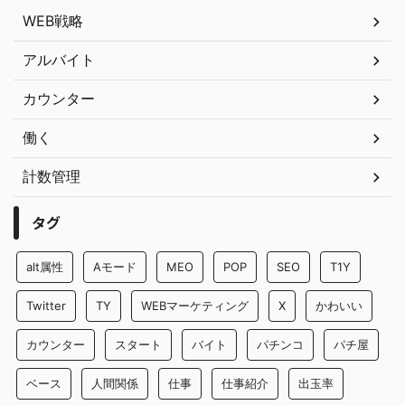
WEB戦略
アルバイト
カウンター
働く
計数管理
タグ
alt属性
Aモード
MEO
POP
SEO
T1Y
Twitter
TY
WEBマーケティング
X
かわいい
カウンター
スタート
バイト
パチンコ
パチ屋
ベース
人間関係
仕事
仕事紹介
出玉率