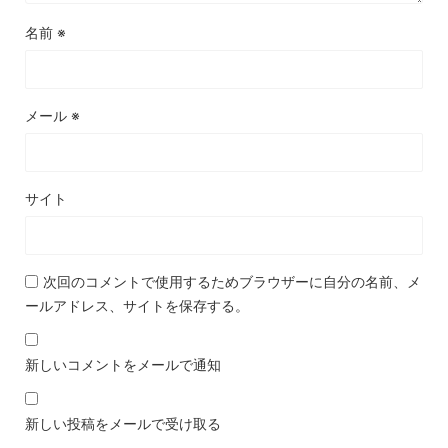
名前
※
メール
※
サイト
次回のコメントで使用するためブラウザーに自分の名前、メ
ールアドレス、サイトを保存する。
新しいコメントをメールで通知
新しい投稿をメールで受け取る