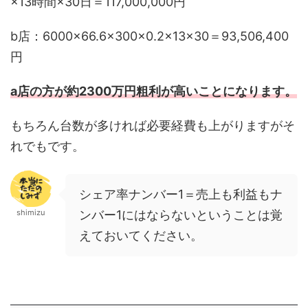
×13時間×30日＝117,000,000円
b店：6000×66.6×300×0.2×13×30＝93,506,400
円
a店の方が約2300万円粗利が高いことになります。
もちろん台数が多ければ必要経費も上がりますがそ
れでもです。
シェア率ナンバー1＝売上も利益もナ
shimizu
ンバー1にはならないということは覚
えておいてください。