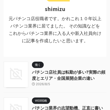
shimizu
元パチンコ店役職者です。かれこれ１０年以上
パチンコ業界に居てました。 その知識などを
これからパチンコ業界に入る人や新入社員向け
に記事を作成したいと思います。
働く
パチンコ店社員は転勤が多い?実際の頻
度とエリア・全国展開企業の違い
2026/8/5
WEB戦略
パチンコ業界の志望動機、正直に書い