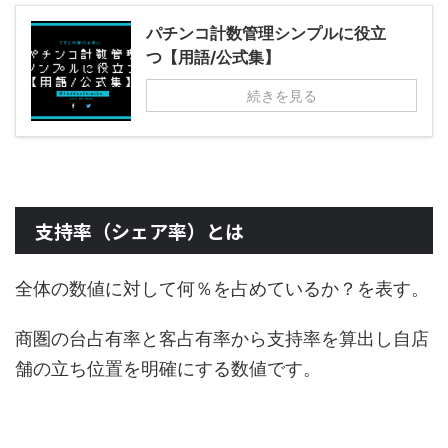
パチンコ計数管理シンプルに役立
つ【用語/公式集】
続きを見る
支持率（シェア率）とは
全体の数値に対して何％を占めているか？を表す。
商圏の台占有率と客占有率から支持率を算出し自店
舗の立ち位置を明確にする数値です。