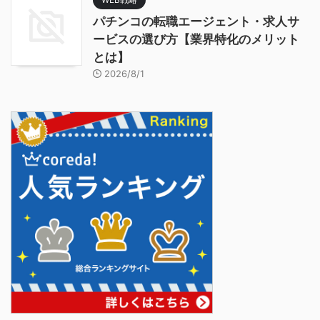
パチンコの転職エージェント・求人サ
ービスの選び方【業界特化のメリット
とは】
2026/8/1