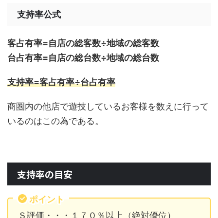
支持率公式
客占有率=自店の総客数÷地域の総客数
台占有率=自店の総台数÷地域の総台数
支持率=客占有率÷台占有率
商圏内の他店で遊技しているお客様を数えに行って
いるのはこの為である。
支持率の目安
ポイント
Ｓ評価・・・１７０％以上（絶対優位）