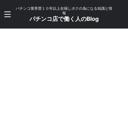
パチンコ業界歴１０年以上在籍しボクの為になる知識と情
報
パチンコ店で働く人のBlog