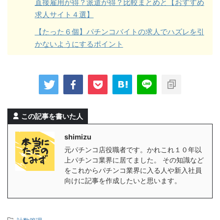
直接雇用が得？派遣が得？比較まとめと【おすすめ
求人サイト４選】
【たった６個】パチンコバイトの求人でハズレを引
かないようにするポイント
この記事を書いた人
shimizu
元パチンコ店役職者です。かれこれ１０年以
上パチンコ業界に居てました。 その知識など
をこれからパチンコ業界に入る人や新入社員
向けに記事を作成したいと思います。