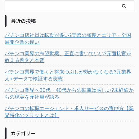
最近の投稿
パチンコ店社員は転勤が多い?実際の頻度とエリア・全国
展開企業の違い
パチンコ業界の志望動機、正直に書いていい?元面接官が
教える例文と本音
パチンコ業界で働くと将来つぶしが効かなくなる?元業界
人+データで検証する実態
パチンコ業界へ30代・40代からの転職は厳しい?未経験か
らの現実を元社員が語る
パチンコの転職エージェント・求人サービスの選び方【業
界特化のメリットとは】
カテゴリー