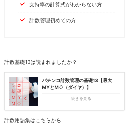
支持率の計算式がわからない方
計数管理初めての方
計数基礎13は読まれましたか？
パチンコ計数管理の基礎13【最大
MYとM♢（ダイヤ）】
続きを見る
計数用語集はこちらから