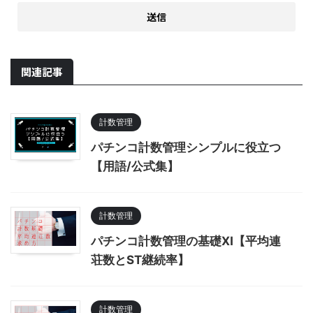
関連記事
計数管理
パチンコ計数管理シンプルに役立つ
【用語/公式集】
計数管理
パチンコ計数管理の基礎Ⅺ【平均連
荘数とST継続率】
計数管理