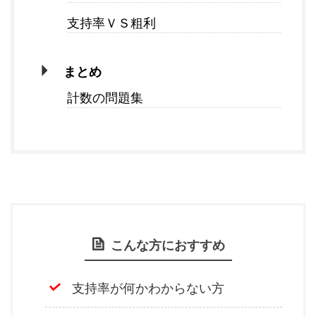
支持率ＶＳ粗利
まとめ
計数の問題集
こんな方におすすめ
支持率が何かわからない方