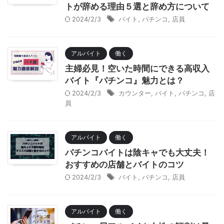
トが辞める理由５選と辞め方について
2024/2/3
バイト
,
パチンコ
,
店員
アルバイト
働く
主婦必見！空いた時間にできる高収入
バイト『パチンコ』魅力とは？
2024/2/3
カウンター
,
バイト
,
パチンコ
,
店
員
アルバイト
働く
パチンコバイトは陰キャでも大丈夫！
おすすめの店舗とバイトのコツ
2024/2/3
バイト
,
パチンコ
,
店員
アルバイト
働く