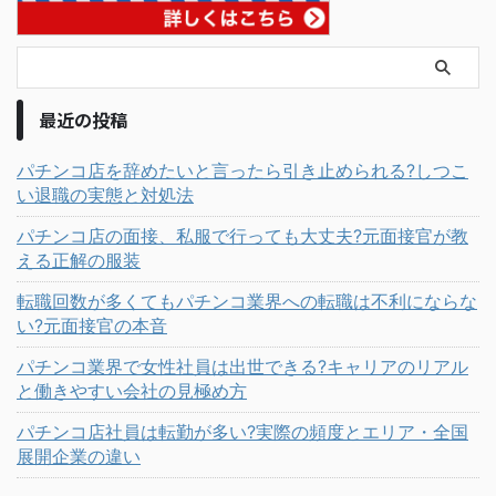
最近の投稿
パチンコ店を辞めたいと言ったら引き止められる?しつこ
い退職の実態と対処法
パチンコ店の面接、私服で行っても大丈夫?元面接官が教
える正解の服装
転職回数が多くてもパチンコ業界への転職は不利にならな
い?元面接官の本音
パチンコ業界で女性社員は出世できる?キャリアのリアル
と働きやすい会社の見極め方
パチンコ店社員は転勤が多い?実際の頻度とエリア・全国
展開企業の違い