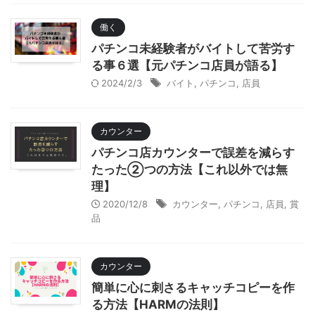
働く
パチンコ未経験者がバイトして苦労す
る事６選【元パチンコ店員が語る】
2024/2/3
バイト
,
パチンコ
,
店員
カウンター
パチンコ店カウンターで誤差を減らす
たった②つの方法【これ以外では無
理】
2020/12/8
カウンター
,
パチンコ
,
店員
,
賞
品
カウンター
簡単に心に刺さるキャッチコピーを作
る方法【HARMの法則】