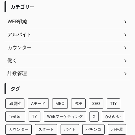
カテゴリー
WEB戦略
アルバイト
カウンター
働く
計数管理
タグ
alt属性
Aモード
MEO
POP
SEO
T1Y
Twitter
TY
WEBマーケティング
X
かわいい
カウンター
スタート
バイト
パチンコ
パチ屋