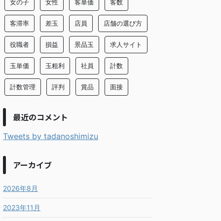
女の子
女性
客単価
客数
客滞率
差玉
店員
店舗の選び方
役職者
損益
景品玉
求人サイト
玉単価
玉粗利
社員
計数
計数管理
評判
賞品
面接
最近のコメント
Tweets by tadanoshimizu
アーカイブ
2026年8月
2023年11月