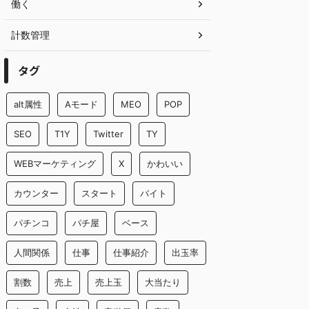
働く
計数管理
タグ
alt属性
Aモード
MEO
POP
SEO
T1Y
Twitter
TY
WEBマーケティング
X
かわいい
カウンター
スタート
バイト
パチンコ
パチ屋
ベース
人間関係
仕事
仕事紹介
出玉率
割数
売上
売上玉
大当たり