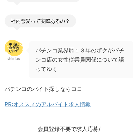
社内恋愛って実際あるの？
パチンコ業界歴１３年のボクがパチ
shimizu
ンコ店の女性従業員関係について語
ってゆく
パチンコのバイト探しならココ
PR:オススメのアルバイト求人情報
会員登録不要で求人応募/