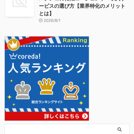
ービスの選び方【業界特化のメリット
とは】
2026/8/1