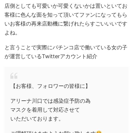
店側としても可愛いか可愛くないかは置いといてお
客様に色んな面を知って頂いてファンになってもら
いお客様の再来店動機に繋げれたらすごいいいです
よね。
と言うことで実際にパチンコ店で働いている女の子
が運営しているTwitterアカウント紹介
【お客様、フォロワーの皆様に】
アリーナ川口では感染症予防の為
マスクを着用して対応させて
いただいております。