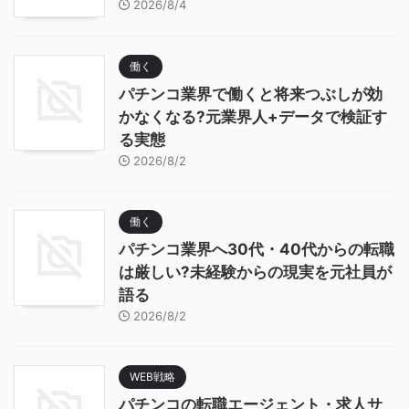
2026/8/4
働く
パチンコ業界で働くと将来つぶしが効
かなくなる?元業界人+データで検証す
る実態
2026/8/2
働く
パチンコ業界へ30代・40代からの転職
は厳しい?未経験からの現実を元社員が
語る
2026/8/2
WEB戦略
パチンコの転職エージェント・求人サ