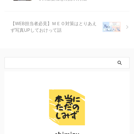
【WEB担当者必見】ＭＥＯ対策はとりあえ
ず写真UPしておけって話