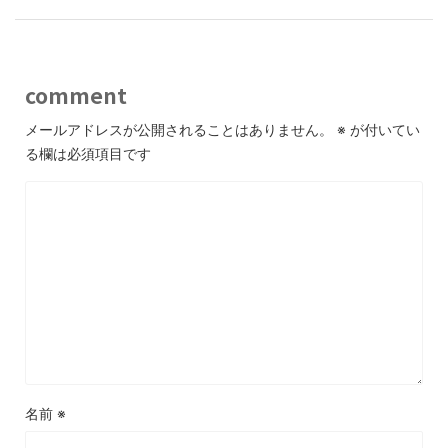
comment
メールアドレスが公開されることはありません。
※
が付いてい
る欄は必須項目です
名前
※