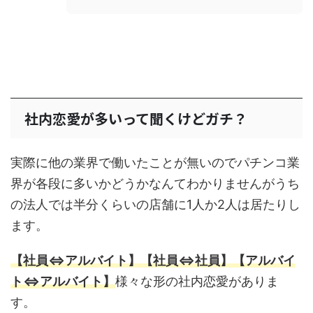
社内恋愛が多いって聞くけどガチ？
実際に他の業界で働いたことが無いのでパチンコ業
界が各段に多いかどうかなんてわかりませんがうち
の法人では半分くらいの店舗に1人か2人は居たりし
ます。
【社員⇔アルバイト】【社員⇔社員】【アルバイ
ト⇔アルバイト】
様々な形の社内恋愛がありま
す。