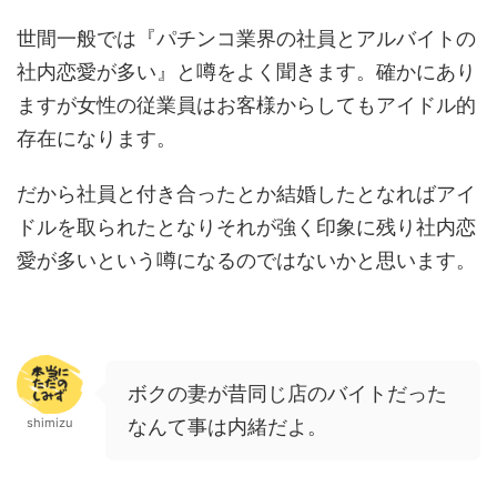
世間一般では『パチンコ業界の社員とアルバイトの
社内恋愛が多い』と噂をよく聞きます。確かにあり
ますが女性の従業員はお客様からしてもアイドル的
存在になります。
だから社員と付き合ったとか結婚したとなればアイ
ドルを取られたとなりそれが強く印象に残り社内恋
愛が多いという噂になるのではないかと思います。
ボクの妻が昔同じ店のバイトだった
shimizu
なんて事は内緒だよ。