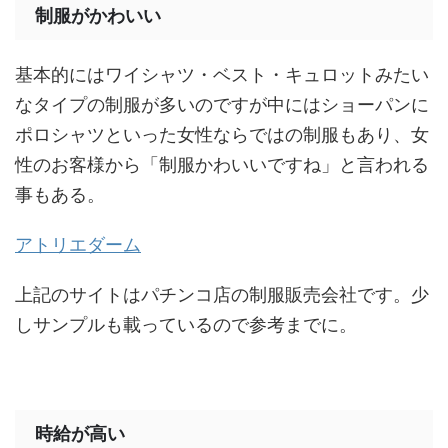
制服がかわいい
基本的にはワイシャツ・ベスト・キュロットみたい
なタイプの制服が多いのですが中にはショーパンに
ポロシャツといった女性ならではの制服もあり、女
性のお客様から「制服かわいいですね」と言われる
事もある。
アトリエダーム
上記のサイトはパチンコ店の制服販売会社です。少
しサンプルも載っているので参考までに。
時給が高い