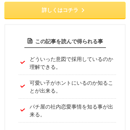
詳しくはコチラ
この記事を読んで得られる事
どういった意図で採用しているのか
理解できる。
可愛い子がホントにいるのか知るこ
とが出来る。
パチ屋の社内恋愛事情を知る事が出
来る。