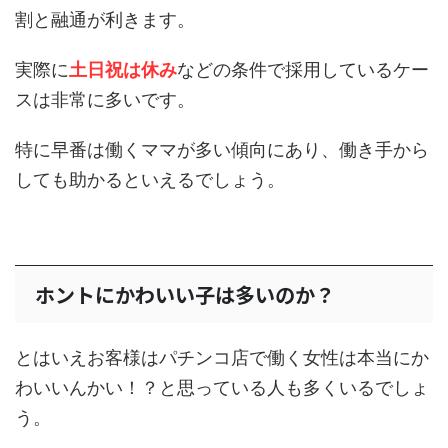
割と融通が利きます。
実際に
土日祝は休み
などの条件で採用しているケー
スは非常に多いです。
特に早番は働くママが多い傾向にあり、働き手から
しても助かるといえるでしょう。
ホントにかわいい子は多いのか？
とはいえお客様はパチンコ店で働く女性は本当にか
わいいんかい！？と思っている人も多くいるでしょ
う。