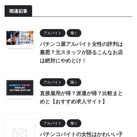
関連記事
アルバイト
働く
パチンコ屋アルバイト女性の評判は
最悪？元スタッフが語るこんなお店
は絶対にやめとけ！
アルバイト
働く
直接雇用が得？派遣が得？比較まと
めと【おすすめ求人サイト】
アルバイト
働く
パチンコバイトの女性はかわいい子