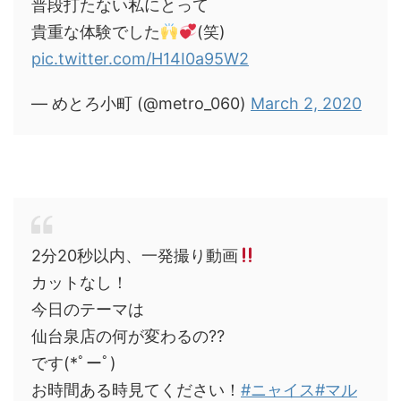
普段打たない私にとって
貴重な体験でした
(笑)
pic.twitter.com/H14I0a95W2
— めとろ小町 (@metro_060)
March 2, 2020
2分20秒以内、一発撮り動画
カットなし！
今日のテーマは
仙台泉店の何が変わるの⁇
です(*ﾟーﾟ)
お時間ある時見てください！
#ニャイス
#マル