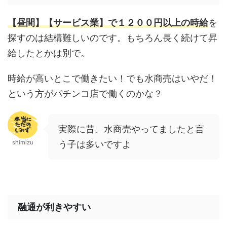
【昼間】【サービス業】で１２００円以上の時給
を
探すのは結構難しいのです。もちろん長く続けて昇
給したとかは別で。
時給が高いとこで働きたい！でも水商売はいやだ！
という方がパチンコ店で働くのかな？
実際に昔、水商売やってましたと言
shimizu
う子は多いですよ
融通が利きやすい