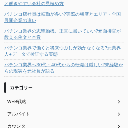
と働きやすい会社の見極め方
パチンコ店社員は転勤が多い?実際の頻度とエリア・全国
展開企業の違い
パチンコ業界の志望動機、正直に書いていい?元面接官が
教える例文と本音
パチンコ業界で働くと将来つぶしが効かなくなる?元業界
人+データで検証する実態
パチンコ業界へ30代・40代からの転職は厳しい?未経験か
らの現実を元社員が語る
カテゴリー
WEB戦略
アルバイト
カウンター