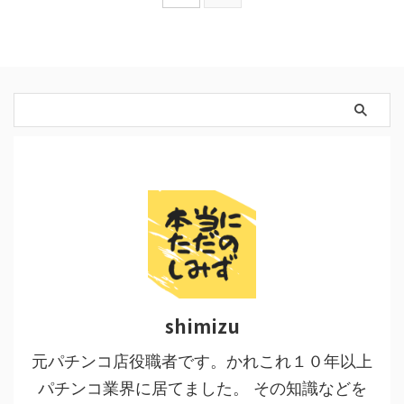
shimizu
元パチンコ店役職者です。かれこれ１０年以上
パチンコ業界に居てました。 その知識などを