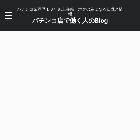
パチンコ業界歴１０年以上在籍しボクの為になる知識と情
報
パチンコ店で働く人のBlog