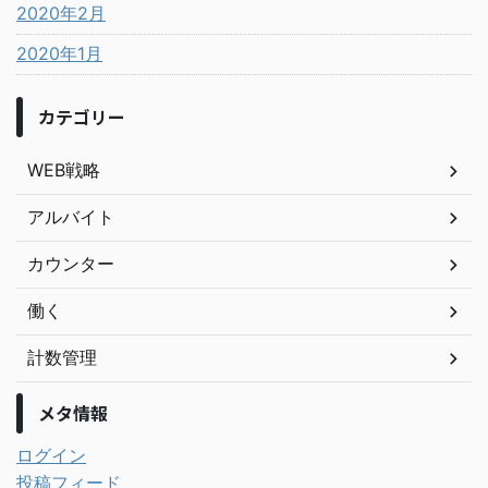
2020年2月
2020年1月
カテゴリー
WEB戦略
アルバイト
カウンター
働く
計数管理
メタ情報
ログイン
投稿フィード